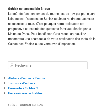
Schlak est
accessible à tous
Le coût de fonctionnement du tournoi est de 18€ par participant.
Néanmoins, l’association Schlak souhaite rendre ses activités
accessibles à tous. C’est pourquoi notre tarification est
progressive et inspirée des quotients familiaux établis par la
Mairie de Paris. Pour bénéficier d’une réduction, veuillez
transmettre une photocopie de votre notification des tarifs de la
Caisse des Ecoles ou de votre avis d’imposition.
R
e
c
h
Ateliers d’échec à l’école
e
Tournois d’échecs
r
Bénévole à Schlak ?
c
Recevoir nos actualités
h
e
50ÈME TOURNOI SCHLAK