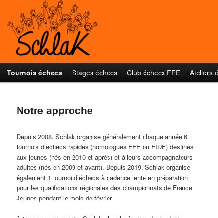
Aller
au
contenu
principal
Schlak
Menu
Tournois échecs
Stages échecs
Club échecs FFE
Ateliers 
principal
Notre approche
Depuis 2008, Schlak organise généralement chaque année 6
tournois d’échecs rapides (homologués FFE ou FIDE) destinés
aux jeunes (nés en 2010 et après) et à leurs accompagnateurs
adultes (nés en 2009 et avant). Depuis 2019, Schlak organise
également 1 tournoi d’échecs à cadence lente en préparation
pour les qualifications régionales des championnats de France
Jeunes pendant le mois de février.