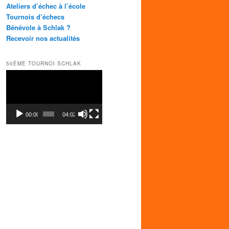
h
Ateliers d’échec à l’école
e
Tournois d’échecs
r
Bénévole à Schlak ?
c
Recevoir nos actualités
h
e
50ÈME TOURNOI SCHLAK
Lecteur
vidéo
00:00
04:02