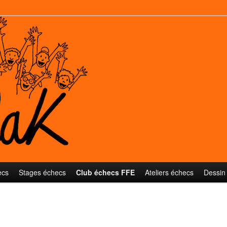
ecs
Stages échecs
Club échecs FFE
Ateliers échecs
Dessin